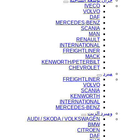
خزان توسعة الشاحنة
IVECO
VOLVO
DAF
MERCEDES-BENZ
SCANIA
MAN
RENAULT
INTERNATIONAL
FREIGHTLINER
MACK
KENWORTH/PETERBILT
CHEVROLET
مبرد
FREIGHTLINER
VOLVO
SCANIA
KENWORTH
INTERNATIONAL
MERCEDES-BENZ
ومبرد الزيت
AUDI / SKODA / VOLKSWAGEN
BMW
CITROEN
DAF