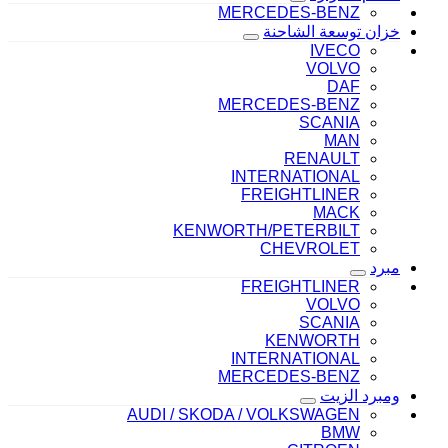
MERCEDES-BENZ
خزان توسعة الشاحنة
IVECO
VOLVO
DAF
MERCEDES-BENZ
SCANIA
MAN
RENAULT
INTERNATIONAL
FREIGHTLINER
MACK
KENWORTH/PETERBILT
CHEVROLET
مبرد
FREIGHTLINER
VOLVO
SCANIA
KENWORTH
INTERNATIONAL
MERCEDES-BENZ
ومبرد الزيت
AUDI / SKODA / VOLKSWAGEN
BMW