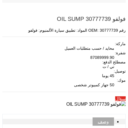
فولفو OIL SUMP 30777739
رقم OEM: 30777739 المواد: تطبيق سيارة الألمنيوم: فولفو
ماركة:
محايد / حسب متطلبات العميل
شفرة:
87089999.90
مصطلح الدفع:
تي / ت
توصيل:
45 يوما
موك:
50 جهاز كمبيوتر شخصى
سؤال
وصف