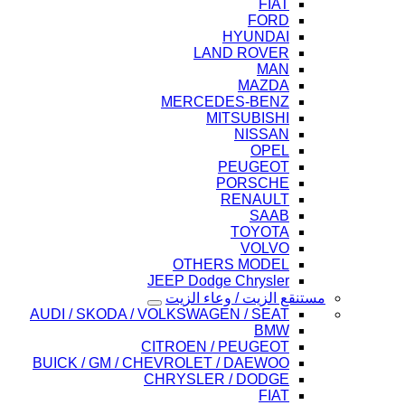
FIAT
FORD
HYUNDAI
LAND ROVER
MAN
MAZDA
MERCEDES-BENZ
MITSUBISHI
NISSAN
OPEL
PEUGEOT
PORSCHE
RENAULT
SAAB
TOYOTA
VOLVO
OTHERS MODEL
JEEP Dodge Chrysler
مستنقع الزيت / وعاء الزيت
AUDI / SKODA / VOLKSWAGEN / SEAT
BMW
CITROEN / PEUGEOT
BUICK / GM / CHEVROLET / DAEWOO
CHRYSLER / DODGE
FIAT