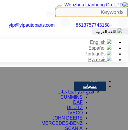
yip@yipautoparts.com
+8613757743168
اللغة العربية
English
Español
Português
Русский
بيت
منتجات
قطع غيار الشاحنات
CUMMINS
DAF
DEUTZ
IVECO
JOHN DEERE
MERCEDES-BENZ
SCANIA