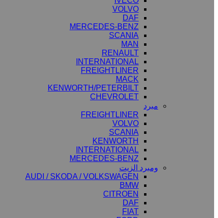
IVECO
VOLVO
DAF
MERCEDES-BENZ
SCANIA
MAN
RENAULT
INTERNATIONAL
FREIGHTLINER
MACK
KENWORTH/PETERBILT
CHEVROLET
مبرد
FREIGHTLINER
VOLVO
SCANIA
KENWORTH
INTERNATIONAL
MERCEDES-BENZ
ومبرد الزيت
AUDI / SKODA / VOLKSWAGEN
BMW
CITROEN
DAF
FIAT