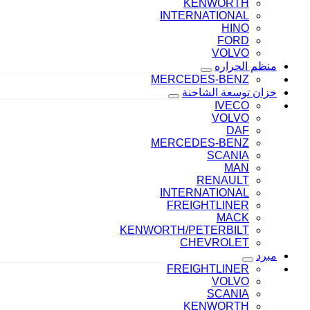
KENWORTH
INTERNATIONAL
HINO
FORD
VOLVO
منظم الحراره
MERCEDES-BENZ
خزان توسعة الشاحنة
IVECO
VOLVO
DAF
MERCEDES-BENZ
SCANIA
MAN
RENAULT
INTERNATIONAL
FREIGHTLINER
MACK
KENWORTH/PETERBILT
CHEVROLET
مبرد
FREIGHTLINER
VOLVO
SCANIA
KENWORTH