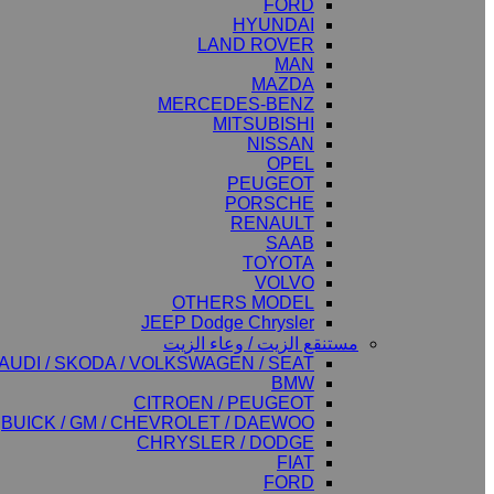
FORD
HYUNDAI
LAND ROVER
MAN
MAZDA
MERCEDES-BENZ
MITSUBISHI
NISSAN
OPEL
PEUGEOT
PORSCHE
RENAULT
SAAB
TOYOTA
VOLVO
OTHERS MODEL
JEEP Dodge Chrysler
مستنقع الزيت / وعاء الزيت
AUDI / SKODA / VOLKSWAGEN / SEAT
BMW
CITROEN / PEUGEOT
BUICK / GM / CHEVROLET / DAEWOO
CHRYSLER / DODGE
FIAT
FORD