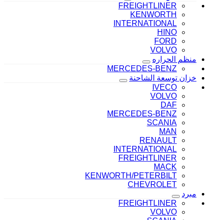
FREIGHTLINER
KENWORTH
INTERNATIONAL
HINO
FORD
VOLVO
منظم الحراره
MERCEDES-BENZ
خزان توسعة الشاحنة
IVECO
VOLVO
DAF
MERCEDES-BENZ
SCANIA
MAN
RENAULT
INTERNATIONAL
FREIGHTLINER
MACK
KENWORTH/PETERBILT
CHEVROLET
مبرد
FREIGHTLINER
VOLVO