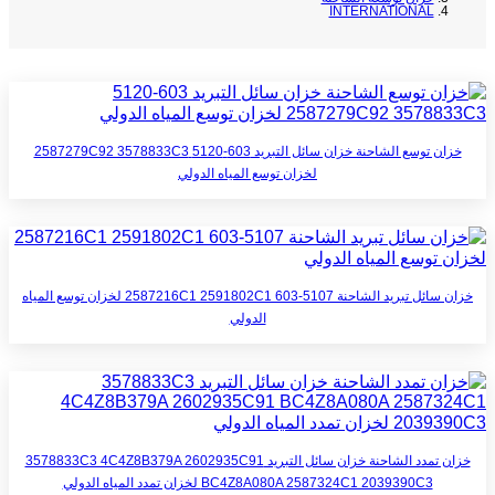
INTERNATIONAL
خزان توسع الشاحنة خزان سائل التبريد 603-5120 2587279C92 3578833C3
لخزان توسع المياه الدولي
خزان سائل تبريد الشاحنة 2587216C1 2591802C1 603-5107 لخزان توسع المياه
الدولي
خزان تمدد الشاحنة خزان سائل التبريد 3578833C3 4C4Z8B379A 2602935C91
BC4Z8A080A 2587324C1 2039390C3 لخزان تمدد المياه الدولي