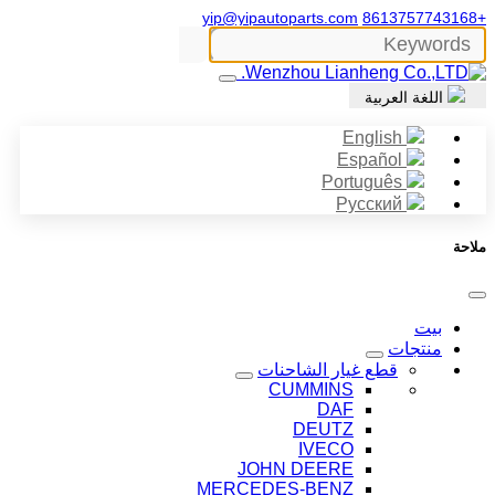
yip@yipautoparts.com
+8613757743168
اللغة العربية
English
Español
Português
Русский
ملاحة
بيت
منتجات
قطع غيار الشاحنات
CUMMINS
DAF
DEUTZ
IVECO
JOHN DEERE
MERCEDES-BENZ