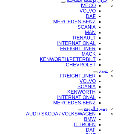
خزان توسعة الشاحنة
IVECO
VOLVO
DAF
MERCEDES-BENZ
SCANIA
MAN
RENAULT
INTERNATIONAL
FREIGHTLINER
MACK
KENWORTH/PETERBILT
CHEVROLET
مبرد
FREIGHTLINER
VOLVO
SCANIA
KENWORTH
INTERNATIONAL
MERCEDES-BENZ
ومبرد الزيت
AUDI / SKODA / VOLKSWAGEN
BMW
CITROEN
DAF