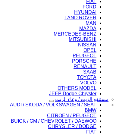
FIAT
FORD
HYUNDAI
LAND ROVER
MAN
MAZDA
MERCEDES-BENZ
MITSUBISHI
NISSAN
OPEL
PEUGEOT
PORSCHE
RENAULT
SAAB
TOYOTA
VOLVO
OTHERS MODEL
JEEP Dodge Chrysler
مستنقع الزيت / وعاء الزيت
AUDI / SKODA / VOLKSWAGEN / SEAT
BMW
CITROEN / PEUGEOT
BUICK / GM / CHEVROLET / DAEWOO
CHRYSLER / DODGE
FIAT