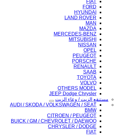
FIAT
FORD
HYUNDAI
LAND ROVER
MAN
MAZDA
MERCEDES-BENZ
MITSUBISHI
NISSAN
OPEL
PEUGEOT
PORSCHE
RENAULT
SAAB
TOYOTA
VOLVO
OTHERS MODEL
JEEP Dodge Chrysler
مستنقع الزيت / وعاء الزيت
AUDI / SKODA / VOLKSWAGEN / SEAT
BMW
CITROEN / PEUGEOT
BUICK / GM / CHEVROLET / DAEWOO
CHRYSLER / DODGE
FIAT