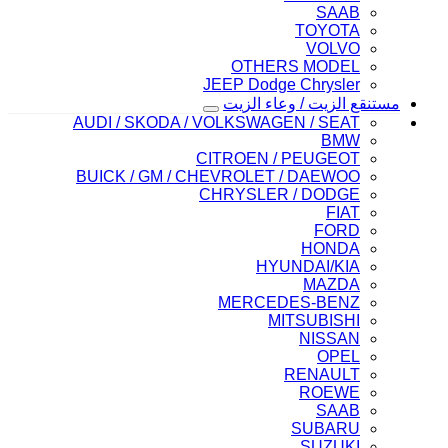
SAAB
TOYOTA
VOLVO
OTHERS MODEL
JEEP Dodge Chrysler
مستنقع الزيت / وعاء الزيت
AUDI / SKODA / VOLKSWAGEN / SEAT
BMW
CITROEN / PEUGEOT
BUICK / GM / CHEVROLET / DAEWOO
CHRYSLER / DODGE
FIAT
FORD
HONDA
HYUNDAI/KIA
MAZDA
MERCEDES-BENZ
MITSUBISHI
NISSAN
OPEL
RENAULT
ROEWE
SAAB
SUBARU
SUZUKI