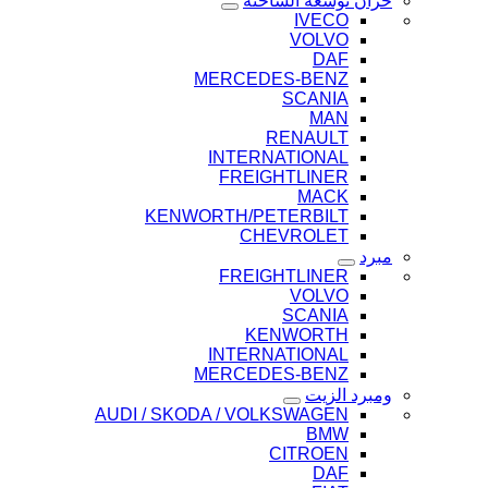
خزان توسعة الشاحنة
IVECO
VOLVO
DAF
MERCEDES-BENZ
SCANIA
MAN
RENAULT
INTERNATIONAL
FREIGHTLINER
MACK
KENWORTH/PETERBILT
CHEVROLET
مبرد
FREIGHTLINER
VOLVO
SCANIA
KENWORTH
INTERNATIONAL
MERCEDES-BENZ
ومبرد الزيت
AUDI / SKODA / VOLKSWAGEN
BMW
CITROEN
DAF