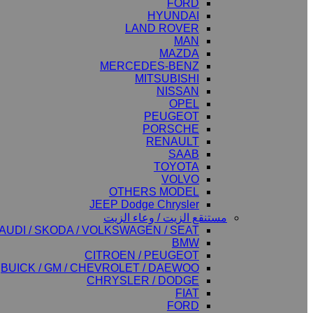
FORD
HYUNDAI
LAND ROVER
MAN
MAZDA
MERCEDES-BENZ
MITSUBISHI
NISSAN
OPEL
PEUGEOT
PORSCHE
RENAULT
SAAB
TOYOTA
VOLVO
OTHERS MODEL
JEEP Dodge Chrysler
مستنقع الزيت / وعاء الزيت
AUDI / SKODA / VOLKSWAGEN / SEAT
BMW
CITROEN / PEUGEOT
BUICK / GM / CHEVROLET / DAEWOO
CHRYSLER / DODGE
FIAT
FORD