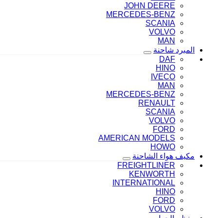
JOHN DEERE
MERCEDES-BENZ
SCANIA
VOLVO
MAN
المبرد شاحنة
DAF
HINO
IVECO
MAN
MERCEDES-BENZ
RENAULT
SCANIA
VOLVO
FORD
AMERICAN MODELS
HOWO
مكيف هواء الشاحنة
FREIGHTLINER
KENWORTH
INTERNATIONAL
HINO
FORD
VOLVO