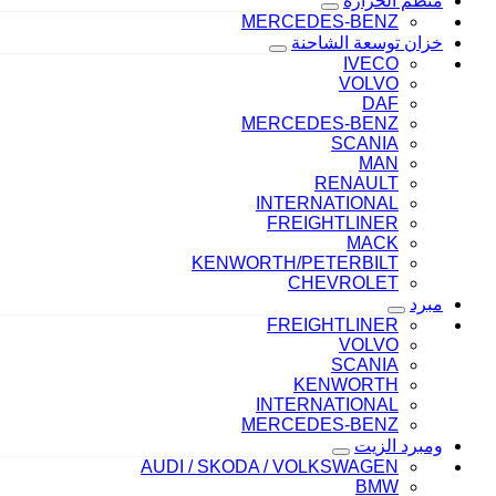
منظم الحراره
MERCEDES-BENZ
خزان توسعة الشاحنة
IVECO
VOLVO
DAF
MERCEDES-BENZ
SCANIA
MAN
RENAULT
INTERNATIONAL
FREIGHTLINER
MACK
KENWORTH/PETERBILT
CHEVROLET
مبرد
FREIGHTLINER
VOLVO
SCANIA
KENWORTH
INTERNATIONAL
MERCEDES-BENZ
ومبرد الزيت
AUDI / SKODA / VOLKSWAGEN
BMW