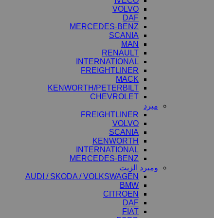
IVECO
VOLVO
DAF
MERCEDES-BENZ
SCANIA
MAN
RENAULT
INTERNATIONAL
FREIGHTLINER
MACK
KENWORTH/PETERBILT
CHEVROLET
مبرد
FREIGHTLINER
VOLVO
SCANIA
KENWORTH
INTERNATIONAL
MERCEDES-BENZ
ومبرد الزيت
AUDI / SKODA / VOLKSWAGEN
BMW
CITROEN
DAF
FIAT