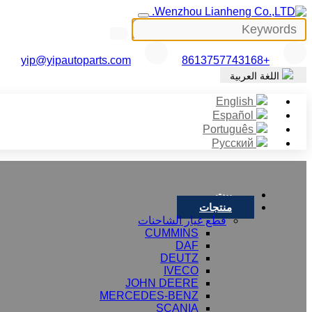
yip@yipautoparts.com
+8613757743168
اللغة العربية
English
Español
Português
Русский
بيت
منتجات
قطع غيار الشاحنات
CUMMINS
DAF
DEUTZ
IVECO
JOHN DEERE
MERCEDES-BENZ
SCANIA