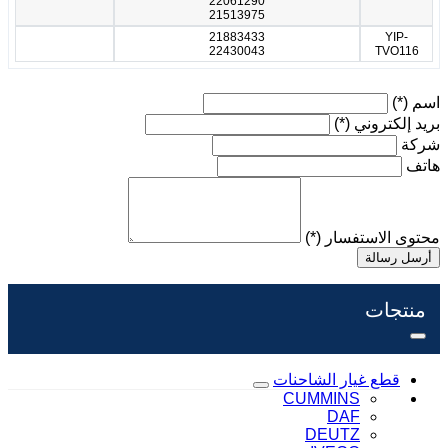
22061290
21513975
21883433
YIP-
22430043
TVO116
اسم
(*)
بريد إلكتروني
(*)
شركة
هاتف
محتوى الاستفسار
(*)
أرسل رسالة
منتجات
قطع غيار الشاحنات
CUMMINS
DAF
DEUTZ