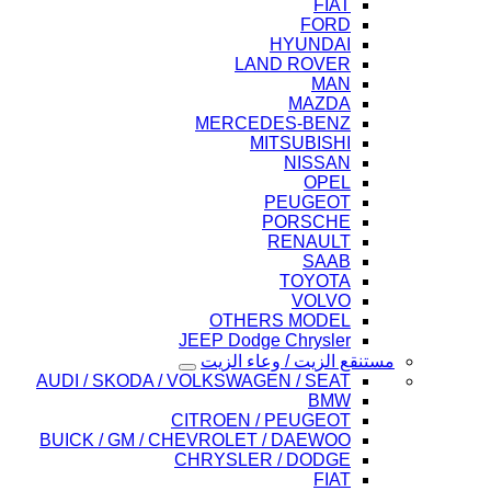
FIAT
FORD
HYUNDAI
LAND ROVER
MAN
MAZDA
MERCEDES-BENZ
MITSUBISHI
NISSAN
OPEL
PEUGEOT
PORSCHE
RENAULT
SAAB
TOYOTA
VOLVO
OTHERS MODEL
JEEP Dodge Chrysler
مستنقع الزيت / وعاء الزيت
AUDI / SKODA / VOLKSWAGEN / SEAT
BMW
CITROEN / PEUGEOT
BUICK / GM / CHEVROLET / DAEWOO
CHRYSLER / DODGE
FIAT