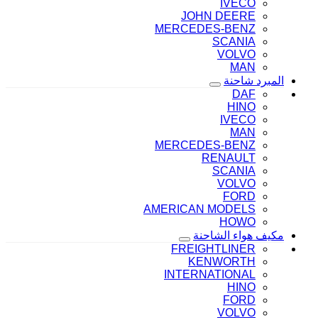
IVECO
JOHN DEERE
MERCEDES-BENZ
SCANIA
VOLVO
MAN
المبرد شاحنة
DAF
HINO
IVECO
MAN
MERCEDES-BENZ
RENAULT
SCANIA
VOLVO
FORD
AMERICAN MODELS
HOWO
مكيف هواء الشاحنة
FREIGHTLINER
KENWORTH
INTERNATIONAL
HINO
FORD
VOLVO