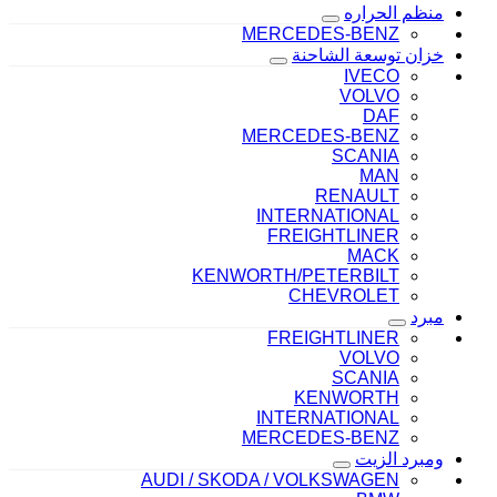
منظم الحراره
MERCEDES-BENZ
خزان توسعة الشاحنة
IVECO
VOLVO
DAF
MERCEDES-BENZ
SCANIA
MAN
RENAULT
INTERNATIONAL
FREIGHTLINER
MACK
KENWORTH/PETERBILT
CHEVROLET
مبرد
FREIGHTLINER
VOLVO
SCANIA
KENWORTH
INTERNATIONAL
MERCEDES-BENZ
ومبرد الزيت
AUDI / SKODA / VOLKSWAGEN