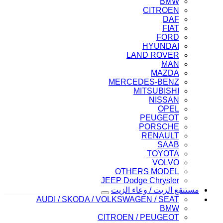
BMW
CITROEN
DAF
FIAT
FORD
HYUNDAI
LAND ROVER
MAN
MAZDA
MERCEDES-BENZ
MITSUBISHI
NISSAN
OPEL
PEUGEOT
PORSCHE
RENAULT
SAAB
TOYOTA
VOLVO
OTHERS MODEL
JEEP Dodge Chrysler
مستنقع الزيت / وعاء الزيت
AUDI / SKODA / VOLKSWAGEN / SEAT
BMW
CITROEN / PEUGEOT