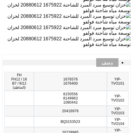
وصف
FH
FH12 / 16
1676576
YIP-
B7 / 9/12
1676400
TVO101
(الحافلة)
8150556
YIP-
8149963
TVO102
1080442
YIP-
20416976
TVO103
YIP-
BQ3153523
TVO104
YIP-
20728985