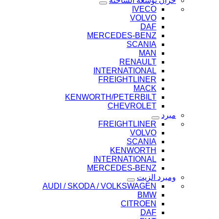
خزان توسعة الشاحنة
IVECO
VOLVO
DAF
MERCEDES-BENZ
SCANIA
MAN
RENAULT
INTERNATIONAL
FREIGHTLINER
MACK
KENWORTH/PETERBILT
CHEVROLET
مبرد
FREIGHTLINER
VOLVO
SCANIA
KENWORTH
INTERNATIONAL
MERCEDES-BENZ
ومبرد الزيت
AUDI / SKODA / VOLKSWAGEN
BMW
CITROEN
DAF