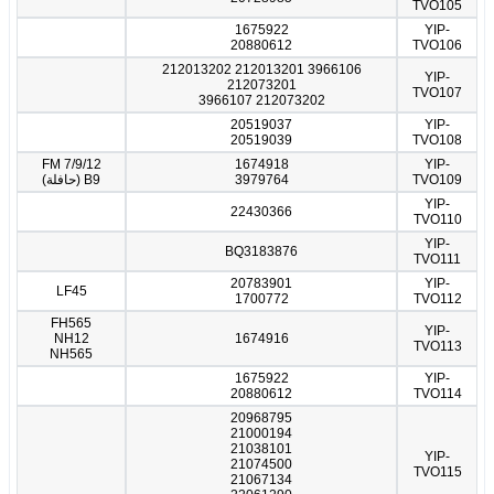
TVO105
1675922
YIP-
20880612
TVO106
3966106 212013201 212013202
YIP-
212073201
TVO107
212073202 3966107
20519037
YIP-
20519039
TVO108
FM 7/9/12
1674918
YIP-
TVO109
3979764
B9 (حافلة)
YIP-
22430366
TVO110
YIP-
BQ3183876
TVO111
20783901
YIP-
LF45
1700772
TVO112
FH565
YIP-
NH12
1674916
TVO113
NH565
1675922
YIP-
20880612
TVO114
20968795
21000194
21038101
YIP-
21074500
TVO115
21067134