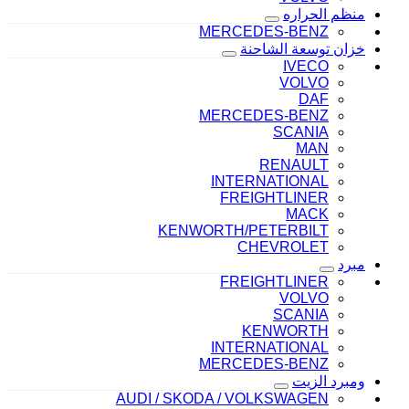
منظم الحراره
MERCEDES-BENZ
خزان توسعة الشاحنة
IVECO
VOLVO
DAF
MERCEDES-BENZ
SCANIA
MAN
RENAULT
INTERNATIONAL
FREIGHTLINER
MACK
KENWORTH/PETERBILT
CHEVROLET
مبرد
FREIGHTLINER
VOLVO
SCANIA
KENWORTH
INTERNATIONAL
MERCEDES-BENZ
ومبرد الزيت
AUDI / SKODA / VOLKSWAGEN