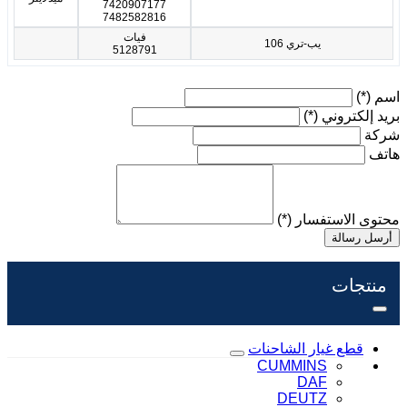
7420907177
7482582816
فيات
يب-تري 106
5128791
اسم
(*)
بريد إلكتروني
(*)
شركة
هاتف
محتوى الاستفسار
(*)
أرسل رسالة
منتجات
قطع غيار الشاحنات
CUMMINS
DAF
DEUTZ