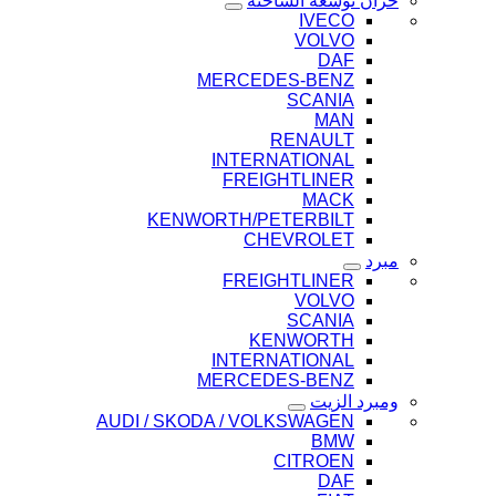
خزان توسعة الشاحنة
IVECO
VOLVO
DAF
MERCEDES-BENZ
SCANIA
MAN
RENAULT
INTERNATIONAL
FREIGHTLINER
MACK
KENWORTH/PETERBILT
CHEVROLET
مبرد
FREIGHTLINER
VOLVO
SCANIA
KENWORTH
INTERNATIONAL
MERCEDES-BENZ
ومبرد الزيت
AUDI / SKODA / VOLKSWAGEN
BMW
CITROEN
DAF