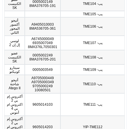
0005002149
يب- TME104
الكنيست
8MA376705-191
SK
يب- TME105
أتيجو
A9405010003
أكسور
يب- TME106
8MA536705-361
المحور
الثاني
A6745000049
لوسي
يب- TME107
6935007049
إل إن 2
8MA376L7050301
عضو
0005002249
يب- TME108
الكنيست
8MA376705-201
SK
سيتارو
يب- TME109
0005003549
كونيكتو
A9705000449
أتيجو
A9705000349
يب- TME110
شاحنة
9705000249
Atego II
10080501
أكتروس إم
بي 2
يب- TME111
9605014103
اكتروس ام
بي 4
أنتوس
أكتروس إم
بي 2
YIP-TME112
9605014203
اكتروس ام