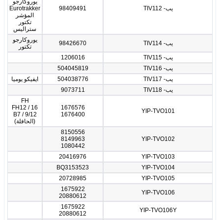
يوروكارجو
يب- TIV112
98409491
Eurotrakker
المؤشر
تكتور
ستراليس
يوروكارجو
يب- TIV114
98426670
تكتور
يب- TIV115
1206016
يب- TIV116
504045819
يب- TIV117
504038776
ايفيكو يوميا
يب- TIV118
9073711
FH
FH12 / 16
1676576
YIP-TVO101
B7 / 9/12
1676400
(الحافلة)
8150556
8149963
YIP-TVO102
1080442
20416976
YIP-TVO103
BQ3153523
YIP-TVO104
20728985
YIP-TVO105
1675922
YIP-TVO106
20880612
1675922
YIP-TVO106Y
20880612