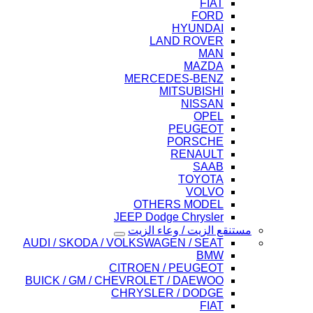
FIAT
FORD
HYUNDAI
LAND ROVER
MAN
MAZDA
MERCEDES-BENZ
MITSUBISHI
NISSAN
OPEL
PEUGEOT
PORSCHE
RENAULT
SAAB
TOYOTA
VOLVO
OTHERS MODEL
JEEP Dodge Chrysler
مستنقع الزيت / وعاء الزيت
AUDI / SKODA / VOLKSWAGEN / SEAT
BMW
CITROEN / PEUGEOT
BUICK / GM / CHEVROLET / DAEWOO
CHRYSLER / DODGE
FIAT