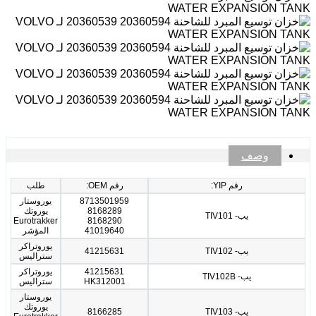
وصف
رقم YIP:
رقم OEM:
طلب
8713501959
يوروستار
8168289
يوروتك
يب- TIV101
Eurotrakker
8168290
41019640
المؤشر
يوروتراكر
يب- TIV102
41215631
ستراليس
41215631
يوروتراكر
يب- TIV102B
HK312001
ستراليس
يوروستار
يوروتك
يب- TIV103
8166285