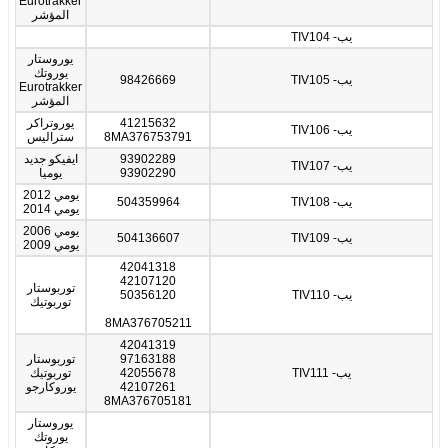
Eurotrakker
المؤشر
يب- TIV104
يوروستار
يوروتك
يب- TIV105
98426669
Eurotrakker
المؤشر
41215632
يوروتراكر
يب- TIV106
8MA376753791
ستراليس
93902289
ايفيكو جديد
يب- TIV107
93902290
يوميا
يومي 2012
يب- TIV108
504359964
يومي 2014
يومي 2006
يب- TIV109
504136607
يومي 2009
42041318
42107120
توربوستار
يب- TIV110
50356120
توربوتيك
8MA376705211
42041319
97163188
توربوستار
يب- TIV111
42055678
توربوتيك
42107261
يوروكارجو
8MA376705181
يوروستار
يوروتك