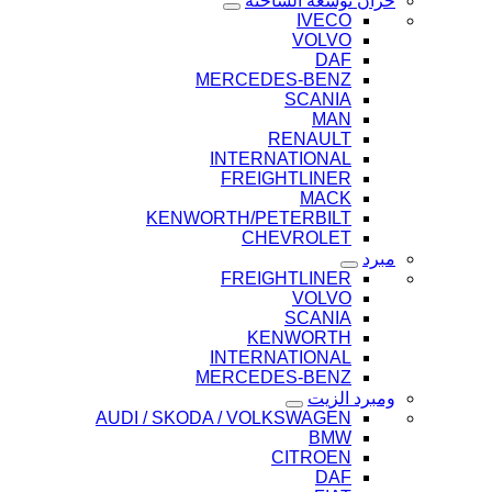
خزان توسعة الشاحنة
IVECO
VOLVO
DAF
MERCEDES-BENZ
SCANIA
MAN
RENAULT
INTERNATIONAL
FREIGHTLINER
MACK
KENWORTH/PETERBILT
CHEVROLET
مبرد
FREIGHTLINER
VOLVO
SCANIA
KENWORTH
INTERNATIONAL
MERCEDES-BENZ
ومبرد الزيت
AUDI / SKODA / VOLKSWAGEN
BMW
CITROEN
DAF