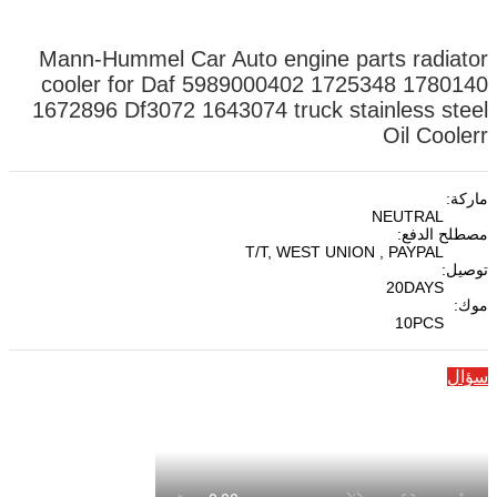
Mann-Hummel Car Auto engine parts radiator
cooler for Daf 5989000402 1725348 1780140
1672896 Df3072 1643074 truck stainless steel
Oil Coolerr
ماركة:
NEUTRAL
مصطلح الدفع:
T/T, WEST UNION , PAYPAL
توصيل:
20DAYS
موك:
10PCS
سؤال