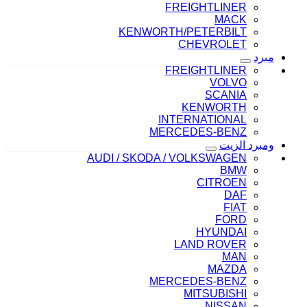
FREIGHTLINER
MACK
KENWORTH/PETERBILT
CHEVROLET
مبرد
FREIGHTLINER
VOLVO
SCANIA
KENWORTH
INTERNATIONAL
MERCEDES-BENZ
ومبرد الزيت
AUDI / SKODA / VOLKSWAGEN
BMW
CITROEN
DAF
FIAT
FORD
HYUNDAI
LAND ROVER
MAN
MAZDA
MERCEDES-BENZ
MITSUBISHI
NISSAN