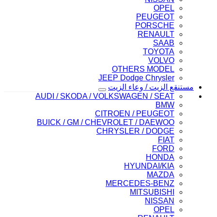
OPEL
PEUGEOT
PORSCHE
RENAULT
SAAB
TOYOTA
VOLVO
OTHERS MODEL
JEEP Dodge Chrysler
مستنقع الزيت / وعاء الزيت
AUDI / SKODA / VOLKSWAGEN / SEAT
BMW
CITROEN / PEUGEOT
BUICK / GM / CHEVROLET / DAEWOO
CHRYSLER / DODGE
FIAT
FORD
HONDA
HYUNDAI/KIA
MAZDA
MERCEDES-BENZ
MITSUBISHI
NISSAN
OPEL