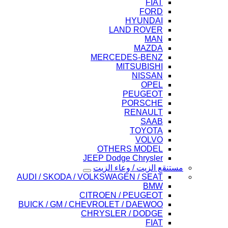
FIAT
FORD
HYUNDAI
LAND ROVER
MAN
MAZDA
MERCEDES-BENZ
MITSUBISHI
NISSAN
OPEL
PEUGEOT
PORSCHE
RENAULT
SAAB
TOYOTA
VOLVO
OTHERS MODEL
JEEP Dodge Chrysler
مستنقع الزيت / وعاء الزيت
AUDI / SKODA / VOLKSWAGEN / SEAT
BMW
CITROEN / PEUGEOT
BUICK / GM / CHEVROLET / DAEWOO
CHRYSLER / DODGE
FIAT