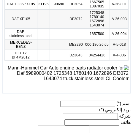
1667565
DAF CF85 / XF95
31195
90690
DF3054
A-26-001
1387035
1725348
1780140
DAF XF105
DF3072
A-26-003
1672896
1643074
DAF
1857500
A-26-004
stainless steel
MERCEDES-
ME3290
000.180.26.65
A-5-018
BENZ
DEUTZ
DZ3043
04254426
A-4-006
BF4M2012
اسم
(*)
بريد إلكتروني
(*)
شركة
هاتف