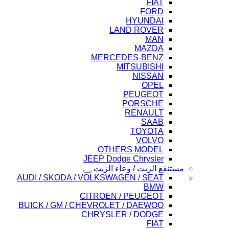
FIAT
FORD
HYUNDAI
LAND ROVER
MAN
MAZDA
MERCEDES-BENZ
MITSUBISHI
NISSAN
OPEL
PEUGEOT
PORSCHE
RENAULT
SAAB
TOYOTA
VOLVO
OTHERS MODEL
JEEP Dodge Chrysler
مستنقع الزيت / وعاء الزيت
AUDI / SKODA / VOLKSWAGEN / SEAT
BMW
CITROEN / PEUGEOT
BUICK / GM / CHEVROLET / DAEWOO
CHRYSLER / DODGE
FIAT