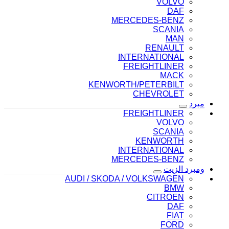
VOLVO
DAF
MERCEDES-BENZ
SCANIA
MAN
RENAULT
INTERNATIONAL
FREIGHTLINER
MACK
KENWORTH/PETERBILT
CHEVROLET
مبرد
FREIGHTLINER
VOLVO
SCANIA
KENWORTH
INTERNATIONAL
MERCEDES-BENZ
ومبرد الزيت
AUDI / SKODA / VOLKSWAGEN
BMW
CITROEN
DAF
FIAT
FORD