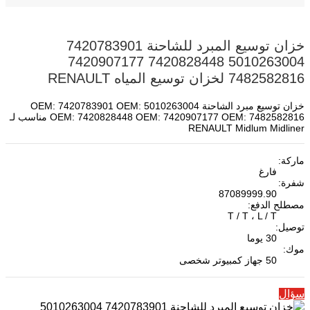
خزان توسيع المبرد للشاحنة 7420783901
5010263004 7420828448 7420907177
7482582816 لخزان توسيع المياه RENAULT
خزان توسيع مبرد الشاحنة OEM: 7420783901 OEM: 5010263004
OEM: 7420828448 OEM: 7420907177 OEM: 7482582816 مناسب لـ
RENAULT Midlum Midliner
ماركة:
فارغ
شفرة:
87089999.90
مصطلح الدفع:
T / T ، L / T
توصيل:
30 يوما
موك:
50 جهاز كمبيوتر شخصى
سؤال