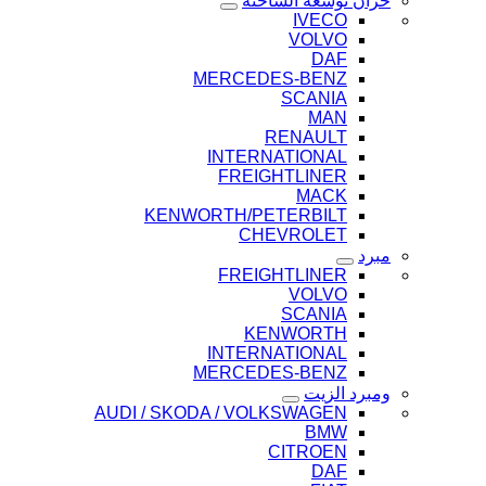
خزان توسعة الشاحنة
IVECO
VOLVO
DAF
MERCEDES-BENZ
SCANIA
MAN
RENAULT
INTERNATIONAL
FREIGHTLINER
MACK
KENWORTH/PETERBILT
CHEVROLET
مبرد
FREIGHTLINER
VOLVO
SCANIA
KENWORTH
INTERNATIONAL
MERCEDES-BENZ
ومبرد الزيت
AUDI / SKODA / VOLKSWAGEN
BMW
CITROEN
DAF