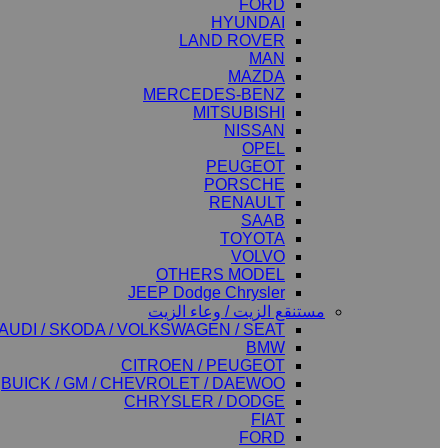
FORD
HYUNDAI
LAND ROVER
MAN
MAZDA
MERCEDES-BENZ
MITSUBISHI
NISSAN
OPEL
PEUGEOT
PORSCHE
RENAULT
SAAB
TOYOTA
VOLVO
OTHERS MODEL
JEEP Dodge Chrysler
مستنقع الزيت / وعاء الزيت
AUDI / SKODA / VOLKSWAGEN / SEAT
BMW
CITROEN / PEUGEOT
BUICK / GM / CHEVROLET / DAEWOO
CHRYSLER / DODGE
FIAT
FORD