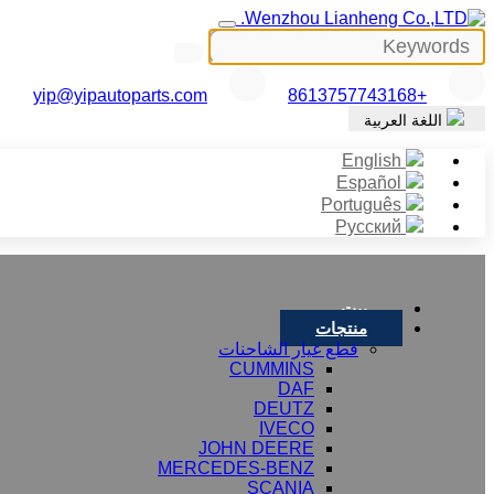
yip@yipautoparts.com
+8613757743168
اللغة العربية
English
Español
Português
Русский
بيت
منتجات
قطع غيار الشاحنات
CUMMINS
DAF
DEUTZ
IVECO
JOHN DEERE
MERCEDES-BENZ
SCANIA