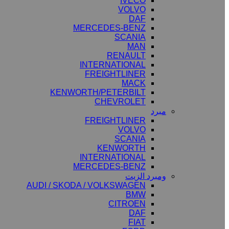
IVECO
VOLVO
DAF
MERCEDES-BENZ
SCANIA
MAN
RENAULT
INTERNATIONAL
FREIGHTLINER
MACK
KENWORTH/PETERBILT
CHEVROLET
مبرد
FREIGHTLINER
VOLVO
SCANIA
KENWORTH
INTERNATIONAL
MERCEDES-BENZ
ومبرد الزيت
AUDI / SKODA / VOLKSWAGEN
BMW
CITROEN
DAF
FIAT