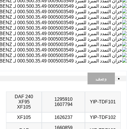
وصف
DAF 240
1295910
XF95
YIP-TDF101
1607794
XF105
XF105
1626237
YIP-TDF102
1660859