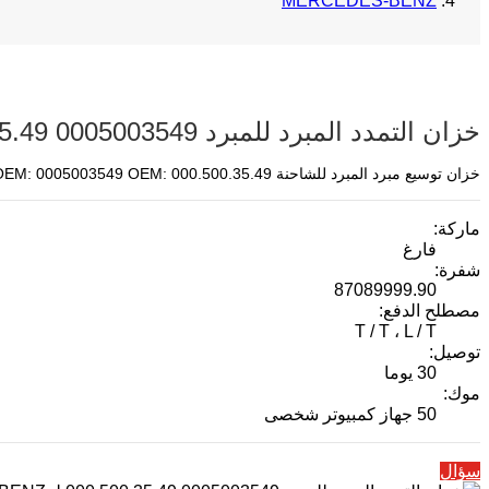
MERCEDES-BENZ
خزان التمدد المبرد للمبرد 0005003549 000.500.35.49 لـ MERCEDES-BENZ
خزان توسيع مبرد المبرد للشاحنة OEM: 0005003549 OEM: 000.500.35.49 مناسب لـ MERCEDES-BENZ Citaro Connect
ماركة:
فارغ
شفرة:
87089999.90
مصطلح الدفع:
T / T ، L / T
توصيل:
30 يوما
موك:
50 جهاز كمبيوتر شخصى
سؤال