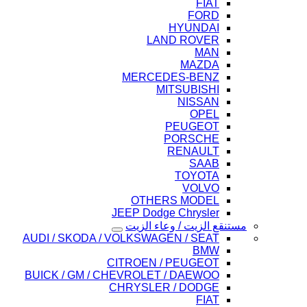
FIAT
FORD
HYUNDAI
LAND ROVER
MAN
MAZDA
MERCEDES-BENZ
MITSUBISHI
NISSAN
OPEL
PEUGEOT
PORSCHE
RENAULT
SAAB
TOYOTA
VOLVO
OTHERS MODEL
JEEP Dodge Chrysler
مستنقع الزيت / وعاء الزيت
AUDI / SKODA / VOLKSWAGEN / SEAT
BMW
CITROEN / PEUGEOT
BUICK / GM / CHEVROLET / DAEWOO
CHRYSLER / DODGE
FIAT