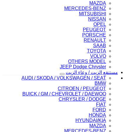
MAZDA
MERCEDES-BENZ
MITSUBISHI
NISSAN
OPEL
PEUGEOT
PORSCHE
RENAULT
SAAB
TOYOTA
VOLVO
OTHERS MODEL
JEEP Dodge Chrysler
مستنقع الزيت / وعاء الزيت
AUDI / SKODA / VOLKSWAGEN / SEAT
BMW
CITROEN / PEUGEOT
BUICK / GM / CHEVROLET / DAEWOO
CHRYSLER / DODGE
FIAT
FORD
HONDA
HYUNDAI/KIA
MAZDA
MERCEDES-BENZ