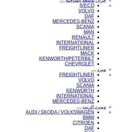
خزان توسعة الشاحنة
IVECO
VOLVO
DAF
MERCEDES-BENZ
SCANIA
MAN
RENAULT
INTERNATIONAL
FREIGHTLINER
MACK
KENWORTH/PETERBILT
CHEVROLET
مبرد
FREIGHTLINER
VOLVO
SCANIA
KENWORTH
INTERNATIONAL
MERCEDES-BENZ
ومبرد الزيت
AUDI / SKODA / VOLKSWAGEN
BMW
CITROEN
DAF