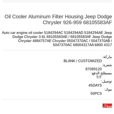
Oil Cooler Aluminum Filter Housing Jeep Dodge
Chrysler 926-959 68105583AF
Auto car engine oil cooler 5184294AC 5184294AD 5184294AE Jeep
Dodge Chrysler 3.6L 68105583AE / 68105583AF Jeep Dodge
Chrysler 4884757AE Chrysler 05047370AC / 5047370AB /
5047370AC 68004317AA 6800 4317
ماركة:
BLANK / CUSTOMIZED
شفرة:
87089120
مصطلح الدفع:
T/T
توصيل:
45DAYS
موك:
50PCS
سؤال