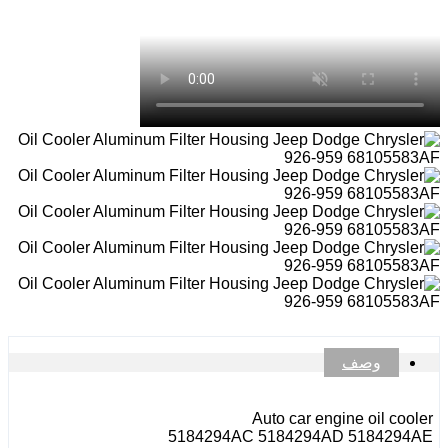
وصف
Auto car engine oil cooler
5184294AC 5184294AD 5184294AE