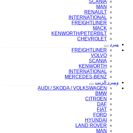
SCANIA
MAN
RENAULT
INTERNATIONAL
FREIGHTLINER
MACK
KENWORTH/PETERBILT
CHEVROLET
مبرد
FREIGHTLINER
VOLVO
SCANIA
KENWORTH
INTERNATIONAL
MERCEDES-BENZ
ومبرد الزيت
AUDI / SKODA / VOLKSWAGEN
BMW
CITROEN
DAF
FIAT
FORD
HYUNDAI
LAND ROVER
MAN