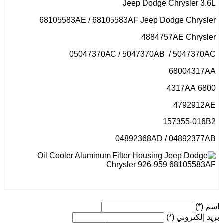
Jeep Dodge Chrysler 3.6L
68105583AE / 68105583AF Jeep Dodge Chrysler
4884757AE Chrysler
05047370AC / 5047370AB / 5047370AC
68004317AA
6800 4317AA
4792912AE
157355-016B2
04892368AD / 04892377AB
اسم
(*)
بريد إلكتروني
(*)