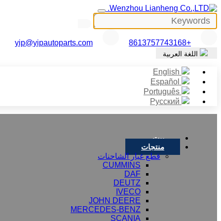
yip@yipautoparts.com
+8613757743168
اللغة العربية
English
Español
Português
Русский
بيت
منتجات
قطع غيار الشاحنات
CUMMINS
DAF
DEUTZ
IVECO
JOHN DEERE
MERCEDES-BENZ
SCANIA