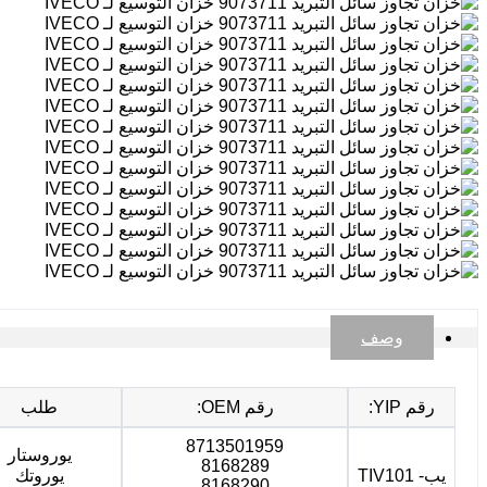
وصف
طلب
رقم OEM:
رقم YIP:
8713501959
يوروستار
8168289
يوروتك
يب- TIV101
8168290