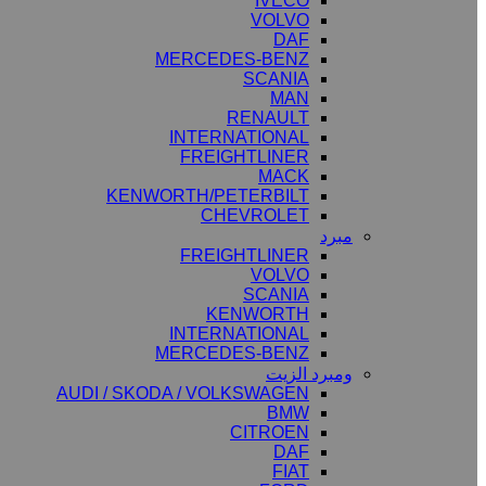
IVECO
VOLVO
DAF
MERCEDES-BENZ
SCANIA
MAN
RENAULT
INTERNATIONAL
FREIGHTLINER
MACK
KENWORTH/PETERBILT
CHEVROLET
مبرد
FREIGHTLINER
VOLVO
SCANIA
KENWORTH
INTERNATIONAL
MERCEDES-BENZ
ومبرد الزيت
AUDI / SKODA / VOLKSWAGEN
BMW
CITROEN
DAF
FIAT