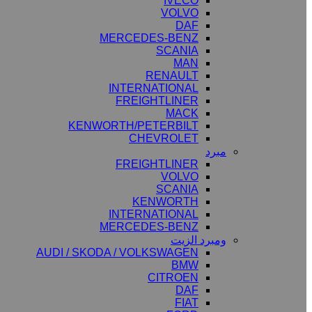
IVECO
VOLVO
DAF
MERCEDES-BENZ
SCANIA
MAN
RENAULT
INTERNATIONAL
FREIGHTLINER
MACK
KENWORTH/PETERBILT
CHEVROLET
مبرد
FREIGHTLINER
VOLVO
SCANIA
KENWORTH
INTERNATIONAL
MERCEDES-BENZ
ومبرد الزيت
AUDI / SKODA / VOLKSWAGEN
BMW
CITROEN
DAF
FIAT