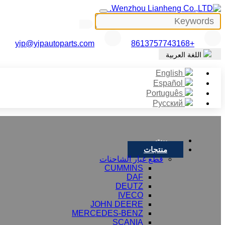
yip@yipautoparts.com
+8613757743168
اللغة العربية
English
Español
Português
Русский
بيت
منتجات
قطع غيار الشاحنات
CUMMINS
DAF
DEUTZ
IVECO
JOHN DEERE
MERCEDES-BENZ
SCANIA