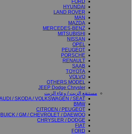
FORD
HYUNDAI
LAND ROVER
MAN
MAZDA
MERCEDES-BENZ
MITSUBISHI
NISSAN
OPEL
PEUGEOT
PORSCHE
RENAULT
SAAB
TOYOTA
VOLVO
OTHERS MODEL
JEEP Dodge Chrysler
مستنقع الزيت / وعاء الزيت
AUDI / SKODA / VOLKSWAGEN / SEAT
BMW
CITROEN / PEUGEOT
BUICK / GM / CHEVROLET / DAEWOO
CHRYSLER / DODGE
FIAT
FORD