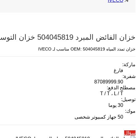
IVECO
خزان الفائض المبرد 504045819 خزان التوسيع لـ IVECO
خزان تمدد المياه OEM: 504045819 مناسب لـ IVECO
ماركة:
فارغ
شفرة:
87089999.90
مصطلح الدفع:
T / T ، L / T
توصيل:
30 يوما
موك:
50 جهاز كمبيوتر شخصى
سؤال