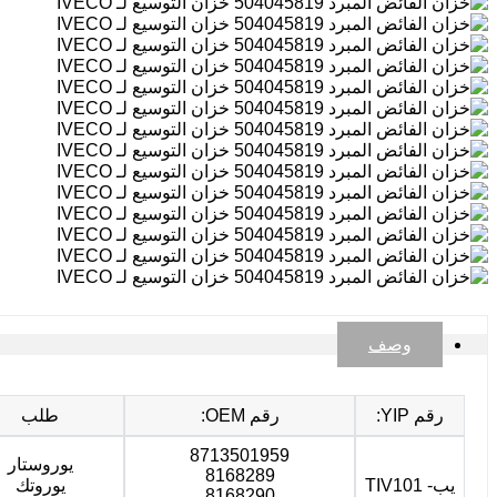
وصف
رقم YIP:
رقم OEM:
طلب
8713501959
يوروستار
8168289
يب- TIV101
يوروتك
8168290