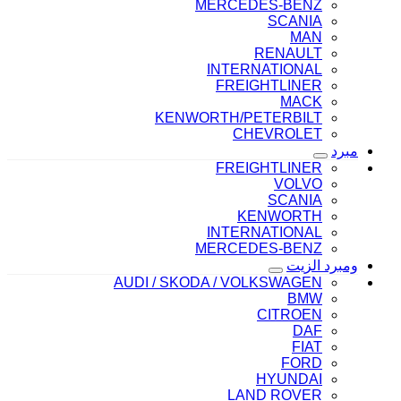
MERCEDES-BENZ
SCANIA
MAN
RENAULT
INTERNATIONAL
FREIGHTLINER
MACK
KENWORTH/PETERBILT
CHEVROLET
مبرد
FREIGHTLINER
VOLVO
SCANIA
KENWORTH
INTERNATIONAL
MERCEDES-BENZ
ومبرد الزيت
AUDI / SKODA / VOLKSWAGEN
BMW
CITROEN
DAF
FIAT
FORD
HYUNDAI
LAND ROVER