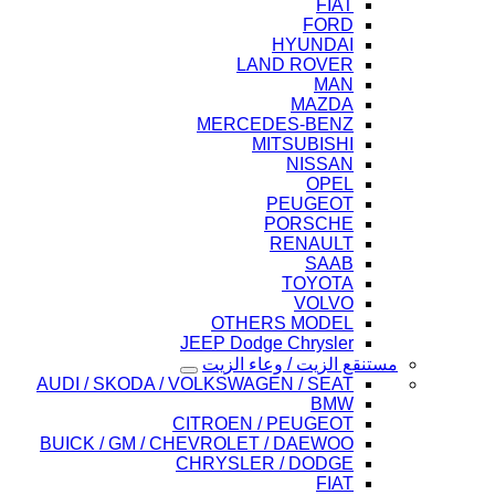
FIAT
FORD
HYUNDAI
LAND ROVER
MAN
MAZDA
MERCEDES-BENZ
MITSUBISHI
NISSAN
OPEL
PEUGEOT
PORSCHE
RENAULT
SAAB
TOYOTA
VOLVO
OTHERS MODEL
JEEP Dodge Chrysler
مستنقع الزيت / وعاء الزيت
AUDI / SKODA / VOLKSWAGEN / SEAT
BMW
CITROEN / PEUGEOT
BUICK / GM / CHEVROLET / DAEWOO
CHRYSLER / DODGE
FIAT