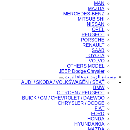
MAN
MAZDA
MERCEDES-BENZ
MITSUBISHI
NISSAN
OPEL
PEUGEOT
PORSCHE
RENAULT
SAAB
TOYOTA
VOLVO
OTHERS MODEL
JEEP Dodge Chrysler
مستنقع الزيت / وعاء الزيت
AUDI / SKODA / VOLKSWAGEN / SEAT
BMW
CITROEN / PEUGEOT
BUICK / GM / CHEVROLET / DAEWOO
CHRYSLER / DODGE
FIAT
FORD
HONDA
HYUNDAI/KIA
MAZDA