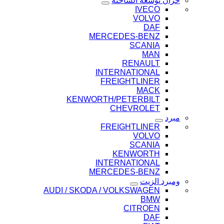
خزان توسعة الشاحنة
IVECO
VOLVO
DAF
MERCEDES-BENZ
SCANIA
MAN
RENAULT
INTERNATIONAL
FREIGHTLINER
MACK
KENWORTH/PETERBILT
CHEVROLET
مبرد
FREIGHTLINER
VOLVO
SCANIA
KENWORTH
INTERNATIONAL
MERCEDES-BENZ
ومبرد الزيت
AUDI / SKODA / VOLKSWAGEN
BMW
CITROEN
DAF