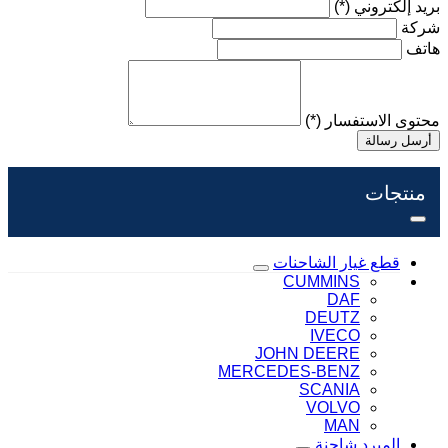
بريد إلكتروني
(*)
شركة
هاتف
محتوى الاستفسار
(*)
أرسل رسالة
منتجات
قطع غيار الشاحنات
CUMMINS
DAF
DEUTZ
IVECO
JOHN DEERE
MERCEDES-BENZ
SCANIA
VOLVO
MAN
المبرد شاحنة