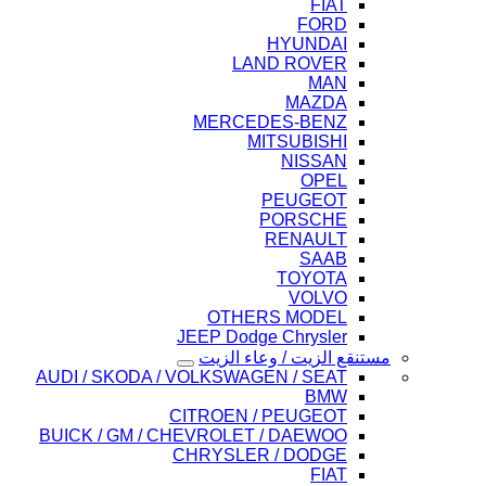
FIAT
FORD
HYUNDAI
LAND ROVER
MAN
MAZDA
MERCEDES-BENZ
MITSUBISHI
NISSAN
OPEL
PEUGEOT
PORSCHE
RENAULT
SAAB
TOYOTA
VOLVO
OTHERS MODEL
JEEP Dodge Chrysler
مستنقع الزيت / وعاء الزيت
AUDI / SKODA / VOLKSWAGEN / SEAT
BMW
CITROEN / PEUGEOT
BUICK / GM / CHEVROLET / DAEWOO
CHRYSLER / DODGE
FIAT