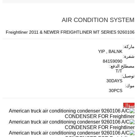
AIR CONDITION SYSTEM
9260106 Freightliner 2011 & NEWER FREIGHTLINER MT SERIES
ماركة:
YIP , BALNK
شفرة:
84159090
مصطلح الدفع:
T/T
توصيل:
30DAYS
موك:
30PCS
سؤال