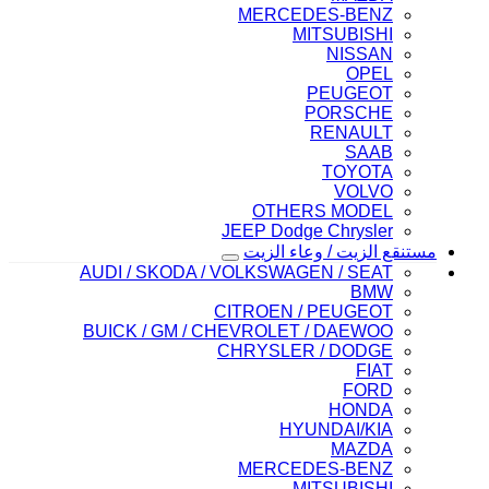
MERCEDES-BENZ
MITSUBISHI
NISSAN
OPEL
PEUGEOT
PORSCHE
RENAULT
SAAB
TOYOTA
VOLVO
OTHERS MODEL
JEEP Dodge Chrysler
مستنقع الزيت / وعاء الزيت
AUDI / SKODA / VOLKSWAGEN / SEAT
BMW
CITROEN / PEUGEOT
BUICK / GM / CHEVROLET / DAEWOO
CHRYSLER / DODGE
FIAT
FORD
HONDA
HYUNDAI/KIA
MAZDA
MERCEDES-BENZ
MITSUBISHI