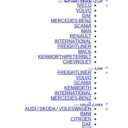
خزان توسعة الشاحنة
IVECO
VOLVO
DAF
MERCEDES-BENZ
SCANIA
MAN
RENAULT
INTERNATIONAL
FREIGHTLINER
MACK
KENWORTH/PETERBILT
CHEVROLET
مبرد
FREIGHTLINER
VOLVO
SCANIA
KENWORTH
INTERNATIONAL
MERCEDES-BENZ
ومبرد الزيت
AUDI / SKODA / VOLKSWAGEN
BMW
CITROEN
DAF