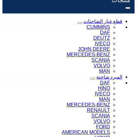
قطع غيار الشاحنات
CUMMINS
DAF
DEUTZ
IVECO
JOHN DEERE
MERCEDES-BENZ
SCANIA
VOLVO
MAN
المبرد شاحنة
DAF
HINO
IVECO
MAN
MERCEDES-BENZ
RENAULT
SCANIA
VOLVO
FORD
AMERICAN MODELS