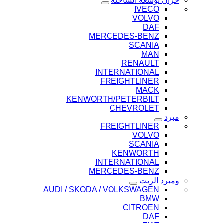
خزان توسعة الشاحنة
IVECO
VOLVO
DAF
MERCEDES-BENZ
SCANIA
MAN
RENAULT
INTERNATIONAL
FREIGHTLINER
MACK
KENWORTH/PETERBILT
CHEVROLET
مبرد
FREIGHTLINER
VOLVO
SCANIA
KENWORTH
INTERNATIONAL
MERCEDES-BENZ
ومبرد الزيت
AUDI / SKODA / VOLKSWAGEN
BMW
CITROEN
DAF