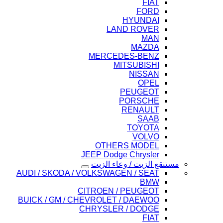
FIAT
FORD
HYUNDAI
LAND ROVER
MAN
MAZDA
MERCEDES-BENZ
MITSUBISHI
NISSAN
OPEL
PEUGEOT
PORSCHE
RENAULT
SAAB
TOYOTA
VOLVO
OTHERS MODEL
JEEP Dodge Chrysler
مستنقع الزيت / وعاء الزيت
AUDI / SKODA / VOLKSWAGEN / SEAT
BMW
CITROEN / PEUGEOT
BUICK / GM / CHEVROLET / DAEWOO
CHRYSLER / DODGE
FIAT