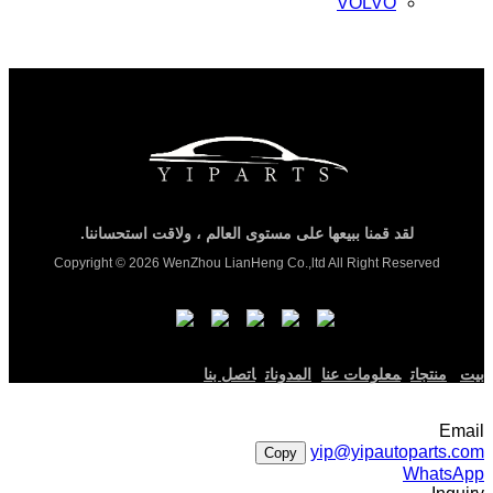
VOLVO
لقد قمنا ببيعها على مستوى العالم ، ولاقت استحساننا.
Copyright © 2026 WenZhou LianHeng Co.,ltd All Right Reserved
بيت
منتجات
معلومات عنا
المدونات
اتصل بنا
Email
yip@yipautoparts.com
Copy
WhatsApp