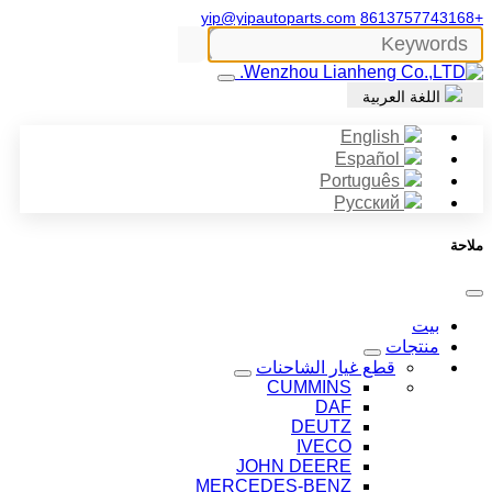
yip@yipautoparts.com
+8613757743168
اللغة العربية
English
Español
Português
Русский
ملاحة
بيت
منتجات
قطع غيار الشاحنات
CUMMINS
DAF
DEUTZ
IVECO
JOHN DEERE
MERCEDES-BENZ