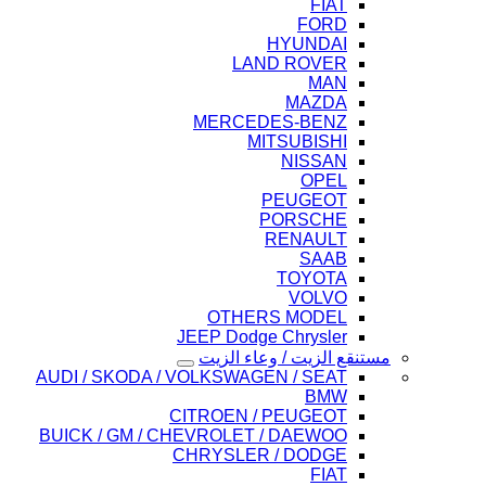
FIAT
FORD
HYUNDAI
LAND ROVER
MAN
MAZDA
MERCEDES-BENZ
MITSUBISHI
NISSAN
OPEL
PEUGEOT
PORSCHE
RENAULT
SAAB
TOYOTA
VOLVO
OTHERS MODEL
JEEP Dodge Chrysler
مستنقع الزيت / وعاء الزيت
AUDI / SKODA / VOLKSWAGEN / SEAT
BMW
CITROEN / PEUGEOT
BUICK / GM / CHEVROLET / DAEWOO
CHRYSLER / DODGE
FIAT