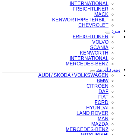
INTERNATIONAL
FREIGHTLINER
MACK
KENWORTH/PETERBILT
CHEVROLET
مبرد
FREIGHTLINER
VOLVO
SCANIA
KENWORTH
INTERNATIONAL
MERCEDES-BENZ
ومبرد الزيت
AUDI / SKODA / VOLKSWAGEN
BMW
CITROEN
DAF
FIAT
FORD
HYUNDAI
LAND ROVER
MAN
MAZDA
MERCEDES-BENZ
MITSUBISHI