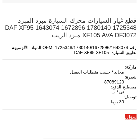
قطع غيار السيارات محرك السيارة مبرد المبرد
1725348 1780140 1672896 1643074 DAF XF95
XF105 AVA DF3072 مبرد الزيت
رقم OEM: 1725348/1780140/1672896/1643074 المواد: الألومنيوم
تطبيق السيارة: DAF XF95 XF105
ماركة:
محايد / حسب متطلبات العميل
شفرة:
87089120
مصطلح الدفع:
تي / ت
توصيل:
30 يوما
سؤال