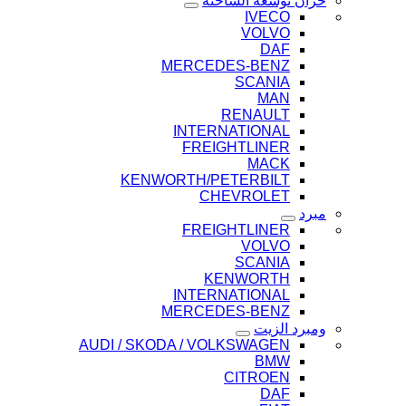
خزان توسعة الشاحنة
IVECO
VOLVO
DAF
MERCEDES-BENZ
SCANIA
MAN
RENAULT
INTERNATIONAL
FREIGHTLINER
MACK
KENWORTH/PETERBILT
CHEVROLET
مبرد
FREIGHTLINER
VOLVO
SCANIA
KENWORTH
INTERNATIONAL
MERCEDES-BENZ
ومبرد الزيت
AUDI / SKODA / VOLKSWAGEN
BMW
CITROEN
DAF