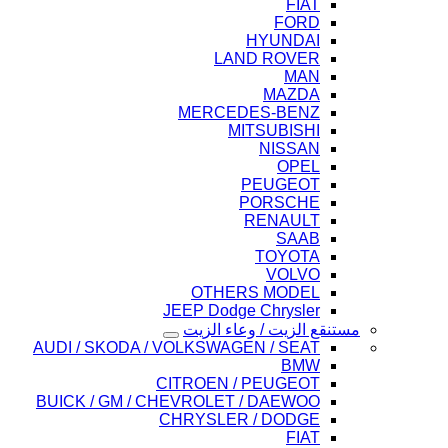
FIAT
FORD
HYUNDAI
LAND ROVER
MAN
MAZDA
MERCEDES-BENZ
MITSUBISHI
NISSAN
OPEL
PEUGEOT
PORSCHE
RENAULT
SAAB
TOYOTA
VOLVO
OTHERS MODEL
JEEP Dodge Chrysler
مستنقع الزيت / وعاء الزيت
AUDI / SKODA / VOLKSWAGEN / SEAT
BMW
CITROEN / PEUGEOT
BUICK / GM / CHEVROLET / DAEWOO
CHRYSLER / DODGE
FIAT