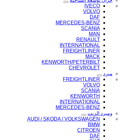
خزان توسعة الشاحنة
IVECO
VOLVO
DAF
MERCEDES-BENZ
SCANIA
MAN
RENAULT
INTERNATIONAL
FREIGHTLINER
MACK
KENWORTH/PETERBILT
CHEVROLET
مبرد
FREIGHTLINER
VOLVO
SCANIA
KENWORTH
INTERNATIONAL
MERCEDES-BENZ
ومبرد الزيت
AUDI / SKODA / VOLKSWAGEN
BMW
CITROEN
DAF