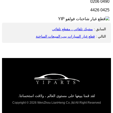
0490 0206
0425 4426
السابق
:
مشبك تلقائي ، مقطع تلقائي
التالي
:
قطع غيار السيارات ييب المبيعات الساخنة
لقد قمنا ببيعها على مستوى العالم ، ولاقت استحساننا.
Copyright © 2026 WenZhou LianHeng Co.,ltd All Right Reserved